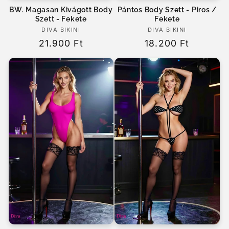
BW. Magasan Kivágott Body
Pántos Body Szett - Piros /
Szett - Fekete
Fekete
DIVA BIKINI
Forgalmazó:
DIVA BIKINI
Forgalmazó:
Normál
21.900 Ft
Normál
18.200 Ft
ár
ár