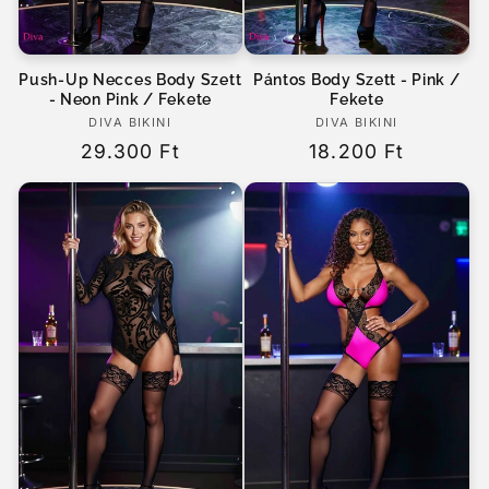
Push-Up Necces Body Szett
Pántos Body Szett - Pink /
- Neon Pink / Fekete
Fekete
DIVA BIKINI
Forgalmazó:
DIVA BIKINI
Forgalmazó:
Normál
29.300 Ft
Normál
18.200 Ft
ár
ár