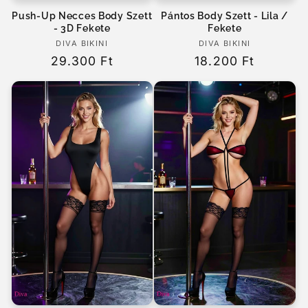
Push-Up Necces Body Szett
Pántos Body Szett - Lila /
- 3D Fekete
Fekete
DIVA BIKINI
Forgalmazó:
DIVA BIKINI
Forgalmazó:
Normál
29.300 Ft
Normál
18.200 Ft
ár
ár