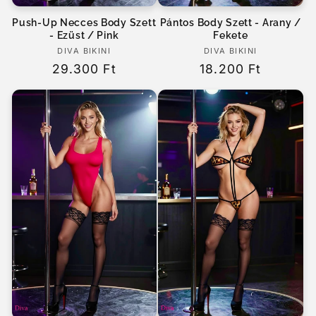
Push-Up Necces Body Szett
Pántos Body Szett - Arany /
- Ezüst / Pink
Fekete
DIVA BIKINI
Forgalmazó:
DIVA BIKINI
Forgalmazó:
Normál
29.300 Ft
Normál
18.200 Ft
ár
ár