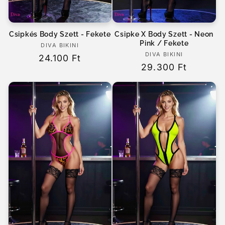
Csipkés Body Szett - Fekete
Csipke X Body Szett - Neon
Pink / Fekete
DIVA BIKINI
Forgalmazó:
DIVA BIKINI
Forgalmazó:
Normál
24.100 Ft
Normál
29.300 Ft
ár
ár