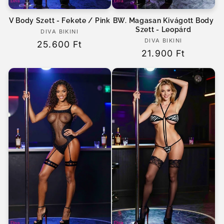
V Body Szett - Fekete / Pink
BW. Magasan Kivágott Body
Szett - Leopárd
DIVA BIKINI
Forgalmazó:
DIVA BIKINI
Forgalmazó:
Normál
25.600 Ft
Normál
21.900 Ft
ár
ár