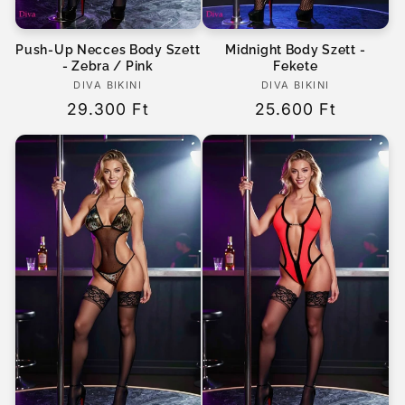
Push-Up Necces Body Szett
Midnight Body Szett -
- Zebra / Pink
Fekete
DIVA BIKINI
Forgalmazó:
DIVA BIKINI
Forgalmazó:
Normál
29.300 Ft
Normál
25.600 Ft
ár
ár