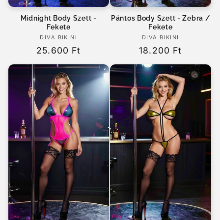
Midnight Body Szett -
Pántos Body Szett - Zebra /
Fekete
Fekete
DIVA BIKINI
Forgalmazó:
DIVA BIKINI
Forgalmazó:
Normál
25.600 Ft
Normál
18.200 Ft
ár
ár