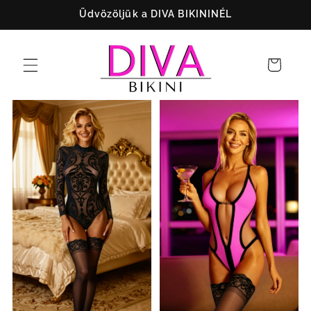
Ugrás a
Üdvözöljük a DIVA BIKININÉL
tartalomhoz
Kosár