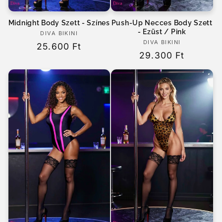
Midnight Body Szett - Színes
Push-Up Necces Body Szett
- Ezüst / Pink
DIVA BIKINI
Forgalmazó:
DIVA BIKINI
Forgalmazó:
Normál
25.600 Ft
Normál
29.300 Ft
ár
ár