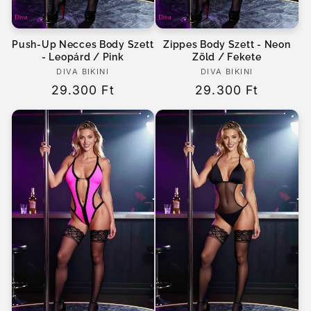
Push-Up Necces Body Szett
Zippes Body Szett - Neon
- Leopárd / Pink
Zöld / Fekete
DIVA BIKINI
Forgalmazó:
DIVA BIKINI
Forgalmazó:
Normál
29.300 Ft
Normál
29.300 Ft
ár
ár