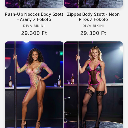
Push-Up Necces Body Szett
Zippes Body Szett - Neon
- Arany / Fekete
Piros / Fekete
DIVA BIKINI
Forgalmazó:
DIVA BIKINI
Forgalmazó:
Normál
29.300 Ft
Normál
29.300 Ft
ár
ár