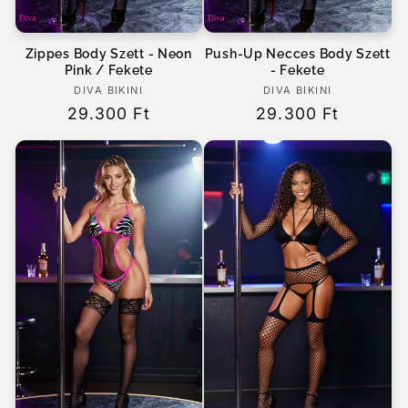
Zippes Body Szett - Neon
Push-Up Necces Body Szett
Pink / Fekete
- Fekete
DIVA BIKINI
Forgalmazó:
DIVA BIKINI
Forgalmazó:
Normál
29.300 Ft
Normál
29.300 Ft
ár
ár