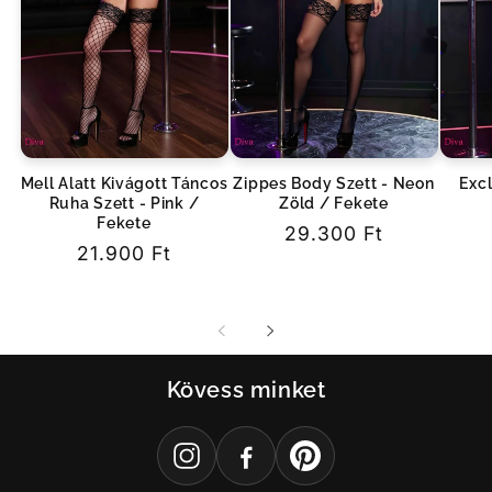
Mell Alatt Kivágott Táncos
Zippes Body Szett - Neon
Excl
Ruha Szett - Pink /
Zöld / Fekete
Fekete
Normál
29.300 Ft
Normál
21.900 Ft
ár
ár
Kövess minket