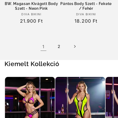
BW. Magasan Kivágott Body
Pántos Body Szett - Fekete
Szett - Neon Pink
/ Fehér
DIVA BIKINI
Forgalmazó:
DIVA BIKINI
Forgalmazó:
Normál
21.900 Ft
Normál
18.200 Ft
ár
ár
1
2
Kiemelt Kollekció