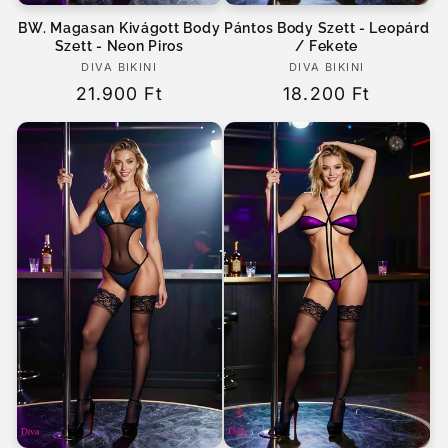
BW. Magasan Kivágott Body
Pántos Body Szett - Leopárd
Szett - Neon Piros
/ Fekete
DIVA BIKINI
Forgalmazó:
DIVA BIKINI
Forgalmazó:
Normál
21.900 Ft
Normál
18.200 Ft
ár
ár